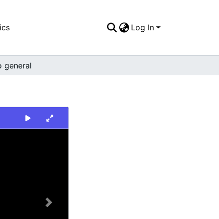
ics
Log In
o general
Next