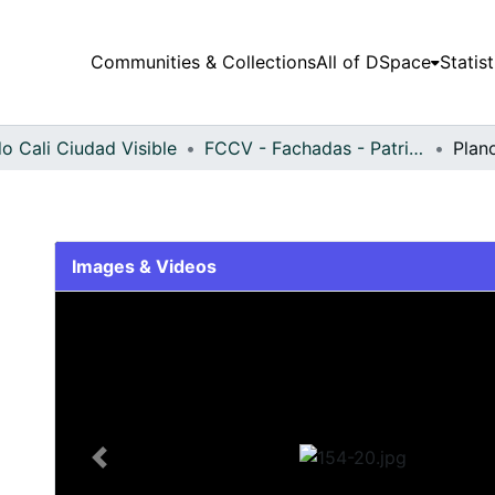
Communities & Collections
All of DSpace
Statist
o Cali Ciudad Visible
FCCV - Fachadas - Patrimonial
Plan
Images & Videos
Slide 1 of 1
Previous