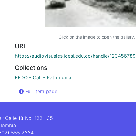
Click on the image to open the gallery.
URI
https://audiovisuales.icesi.edu.co/handle/12345678
Collections
FFDO - Cali - Patrimonial
Full item page
si: Calle 18 No. 122-135
olombia
(602) 555 2334