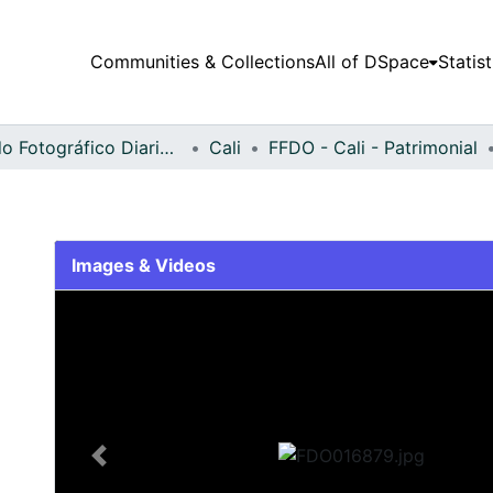
Communities & Collections
All of DSpace
Statist
Fondo Fotográfico Diario Occidente
Cali
FFDO - Cali - Patrimonial
Images & Videos
Slide 1 of 2
Previous