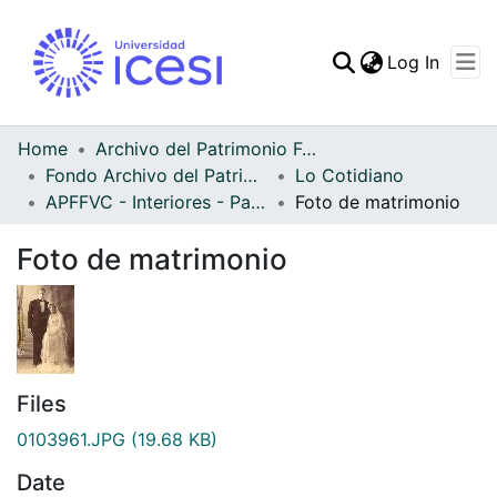
(curren
Log In
Communities & Collec
All of DSpace
Home
Archivo del Patrimonio Fotográfico y Fílmico del Valle del Cauca
Fondo Archivo del Patrimonio Fotográfico y Fílmico del Valle del Cauca
Lo Cotidiano
Statistics
APFFVC - Interiores - Patrimonial
Foto de matrimonio
Foto de matrimonio
Files
0103961.JPG
(19.68 KB)
Date