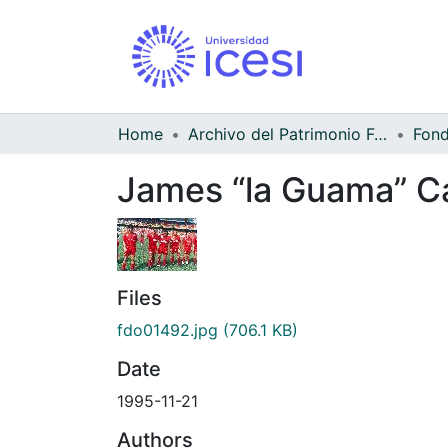
Home
Archivo del Patrimonio Fotográfico y Fílmico del Valle del Cauca
James “la Guama” Ca
Files
fdo01492.jpg
(706.1 KB)
Date
1995-11-21
Authors