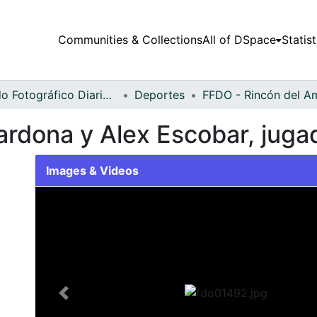
Communities & Collections
All of DSpace
Statist
Fondo Fotográfico Diario Occidente
Deportes
rdona y Alex Escobar, juga
Images & Videos
Slide 1 of 1
Previous