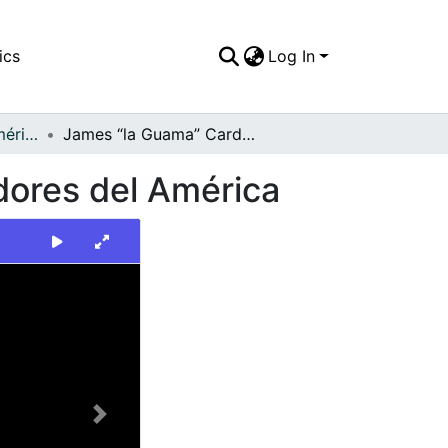
ics
Log In
FFDO - Rincón del América - Patrimonial
James “la Guama” Cardona y Alex Escobar, jugadores del América
dores del América
Next