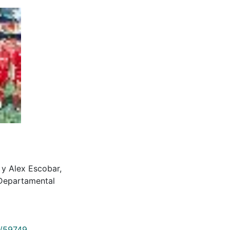
 y Alex Escobar,
 Departamental
9/59749