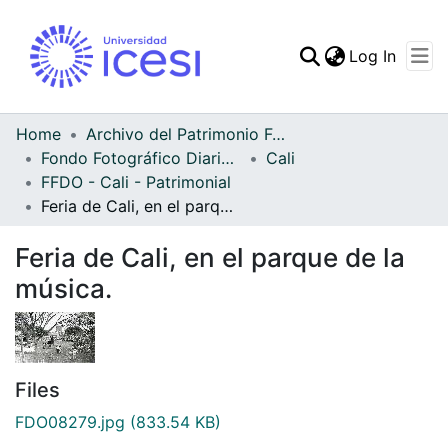
(curren
Log In
Communities & Collec
All of DSpace
Home
Archivo del Patrimonio Fotográfico y Fílmico del Valle del Cauca
Fondo Fotográfico Diario Occidente
Cali
Statistics
FFDO - Cali - Patrimonial
Feria de Cali, en el parque de la música.
Feria de Cali, en el parque de la
música.
Files
FDO08279.jpg
(833.54 KB)