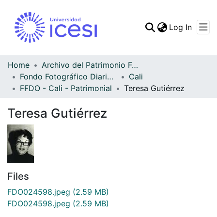
(curren
Log In
Communities & Collec
All of DSpace
Home
Archivo del Patrimonio Fotográfico y Fílmico del Valle del Cauca
Fondo Fotográfico Diario Occidente
Cali
Statistics
FFDO - Cali - Patrimonial
Teresa Gutiérrez
Teresa Gutiérrez
Files
FDO024598.jpeg
(2.59 MB)
FDO024598.jpeg
(2.59 MB)