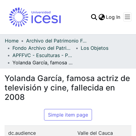
(curren
Log In
Communities & Collec
All of DSpace
Home
Archivo del Patrimonio Fotográfico y Fílmico del Valle del Cauca
Fondo Archivo del Patrimonio Fotográfico y Fílmico del Valle del Cauca
Los Objetos
Statistics
APFFVC - Esculturas - Patrimonial
Yolanda García, famosa actriz de televisión y cine, fallecida en 2008
Yolanda García, famosa actriz de
televisión y cine, fallecida en
2008
Simple item page
dc.audience
Valle del Cauca