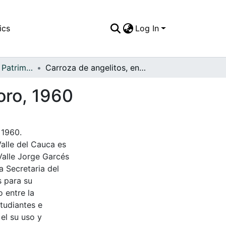
ics
Log In
APFFVC - Moda - Patrimonial
Carroza de angelitos, en las fiestas patronales Toro, 1960
Toro, 1960
 1960.
Valle del Cauca es
Valle Jorge Garcés
a Secretaria del
s para su
 entre la
tudiantes e
 el su uso y