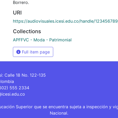
Borrero.
URI
https://audiovisuales.icesi.edu.co/handle/12345678
Collections
APFFVC - Moda - Patrimonial
Full item page
si: Calle 18 No. 122-135
olombia
(602) 555 2334
@icesi.edu.co
ucación Superior que se encuentra sujeta a inspección y vi
Nacional.