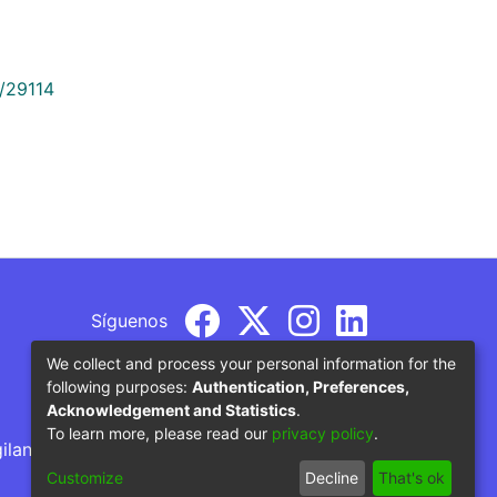
9/29114
Síguenos
We collect and process your personal information for the
following purposes:
Authentication, Preferences,
Acknowledgement and Statistics
.
To learn more, please read our
privacy policy
.
gilancia por parte del Ministerio de Educación
Customize
Decline
That's ok