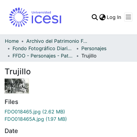
(curren
Log In
Communities & Collec
All of DSpace
Home
Archivo del Patrimonio Fotográfico y Fílmico del Valle del Cauca
Fondo Fotográfico Diario Occidente
Personajes
Statistics
FFDO - Personajes - Patrimonial
Trujillo
Trujillo
Files
FDO018465.jpg
(2.62 MB)
FDO018465A.jpg
(1.97 MB)
Date