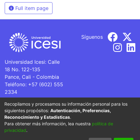
Full item page
Síguenos
Universidad Icesi: Calle
18 No. 122-135
Pance, Cali - Colombia
Teléfono: +57 (602) 555
2334
ventanillaunica@icesi.edu.co
Recopilamos y procesamos su información personal para los
siguientes propósitos:
Autenticación, Preferencias,
La Universidad Icesi es una Institución de Educación
Reconocimiento y Estadísticas
.
Superior que se encuentra sujeta a inspección y vigilancia
Para obtener más información, lea nuestra
política de
por parte del Ministerio de Educación Nacional.
privacidad
.