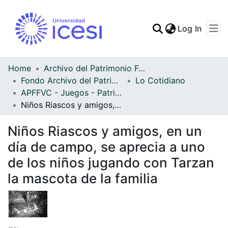
(curren
Log In
Communities & Collec
All of DSpace
Home
Archivo del Patrimonio Fotográfico y Fílmico del Valle del Cauca
Fondo Archivo del Patrimonio Fotográfico y Fílmico del Valle del Cauca
Lo Cotidiano
Statistics
APFFVC - Juegos - Patrimonial
Niños Riascos y amigos, en un día de campo, se aprecia a uno de los niños jugando con Tarzan la mascota de la familia
Niños Riascos y amigos, en un
día de campo, se aprecia a uno
de los niños jugando con Tarzan
la mascota de la familia