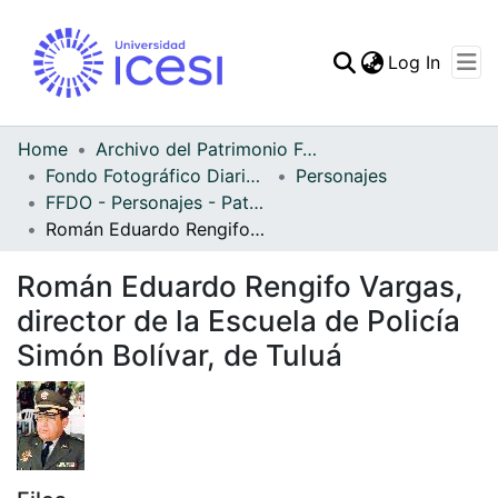
(curren
Log In
Communities & Collec
All of DSpace
Home
Archivo del Patrimonio Fotográfico y Fílmico del Valle del Cauca
Fondo Fotográfico Diario Occidente
Personajes
Statistics
FFDO - Personajes - Patrimonial
Román Eduardo Rengifo Vargas, director de la Escuela de Policía Simón Bolívar, de Tuluá
Román Eduardo Rengifo Vargas,
director de la Escuela de Policía
Simón Bolívar, de Tuluá