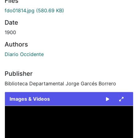
Files
fdo01814.jpg
(580.69 KB)
Date
1900
Authors
Diario Occidente
Publisher
Biblioteca Departamental Jorge Garcés Borrero
Images & Videos
Slide 1 of 1