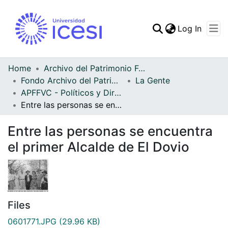
(curren
Log In
Communities & Collec
All of DSpace
Home
Archivo del Patrimonio Fotográfico y Fílmico del Valle del Cauca
Fondo Archivo del Patrimonio Fotográfico y Fílmico del Valle del Cauca
La Gente
Statistics
APFFVC - Políticos y Dirigentes - Patrimonial
Entre las personas se encuentra el primer Alcalde de El Dovio
Entre las personas se encuentra
el primer Alcalde de El Dovio
Files
0601771.JPG
(29.96 KB)