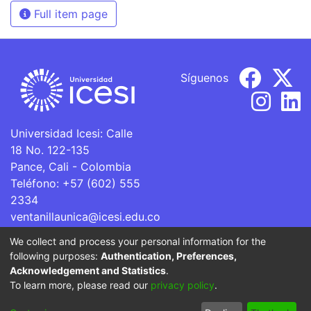
Full item page
Síguenos
Universidad Icesi: Calle
18 No. 122-135
Pance, Cali - Colombia
Teléfono: +57 (602) 555
2334
ventanillaunica@icesi.edu.co
We collect and process your personal information for the
La Universidad Icesi es una Institución de Educación
following purposes:
Authentication, Preferences,
Superior que se encuentra sujeta a inspección y vigilancia
Acknowledgement and Statistics
.
por parte del Ministerio de Educación Nacional.
To learn more, please read our
privacy policy
.
Cookie
Privacy
End User
Send