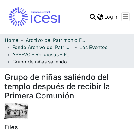
(curren
Log In
Communities & Collec
All of DSpace
Home
Archivo del Patrimonio Fotográfico y Fílmico del Valle del Cauca
Fondo Archivo del Patrimonio Fotográfico y Fílmico del Valle del Cauca
Los Eventos
Statistics
APFFVC - Religiosos - Patrimonial
Grupo de niñas saliéndo del templo después de recibir la Primera Comunión
Grupo de niñas saliéndo del
templo después de recibir la
Primera Comunión
Files