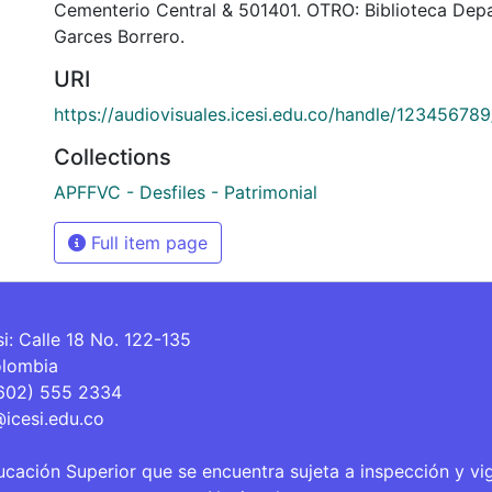
Cementerio Central & 501401. OTRO: Biblioteca Dep
Garces Borrero.
URI
https://audiovisuales.icesi.edu.co/handle/12345678
Collections
APFFVC - Desfiles - Patrimonial
Full item page
si: Calle 18 No. 122-135
olombia
(602) 555 2334
@icesi.edu.co
ucación Superior que se encuentra sujeta a inspección y vi