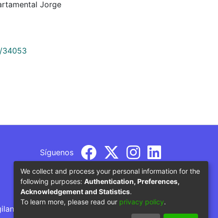
artamental Jorge
9/34053
Síguenos
We collect and process your personal information for the
following purposes:
Authentication, Preferences,
Acknowledgement and Statistics
.
To learn more, please read our
privacy policy
.
gilancia por parte del Ministerio de Educación