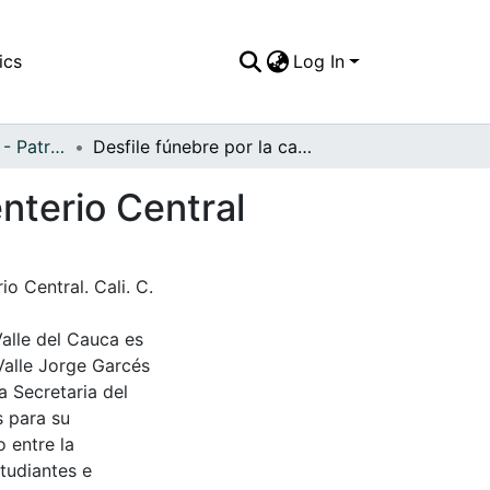
ics
Log In
APFFVC - Desfiles - Patrimonial
Desfile fúnebre por la carrera 10 camino al Cementerio Central
nterio Central
o Central. Cali. C.
Valle del Cauca es
Valle Jorge Garcés
a Secretaria del
s para su
 entre la
tudiantes e