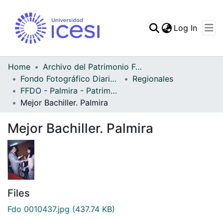
(curren
Log In
Communities & Collec
All of DSpace
Home
Archivo del Patrimonio Fotográfico y Fílmico del Valle del Cauca
Fondo Fotográfico Diario Occidente
Regionales
Statistics
FFDO - Palmira - Patrimonial
Mejor Bachiller. Palmira
Mejor Bachiller. Palmira
Files
Fdo 0010437.jpg
(437.74 KB)