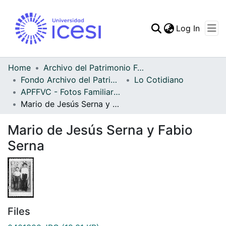
(curren
Log In
Communities & Collec
All of DSpace
Home
Archivo del Patrimonio Fotográfico y Fílmico del Valle del Cauca
Fondo Archivo del Patrimonio Fotográfico y Fílmico del Valle del Cauca
Lo Cotidiano
Statistics
APFFVC - Fotos Familiares - Patrimonial
Mario de Jesús Serna y Fabio Serna
Mario de Jesús Serna y Fabio
Serna
Files