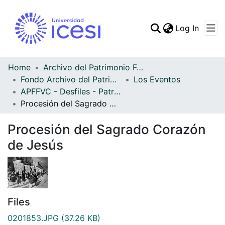
(curren
Log In
Communities & Collec
All of DSpace
Home
Archivo del Patrimonio Fotográfico y Fílmico del Valle del Cauca
Fondo Archivo del Patrimonio Fotográfico y Fílmico del Valle del Cauca
Los Eventos
Statistics
APFFVC - Desfiles - Patrimonial
Procesión del Sagrado Corazón de Jesús
Procesión del Sagrado Corazón
de Jesús
Files
0201853.JPG
(37.26 KB)