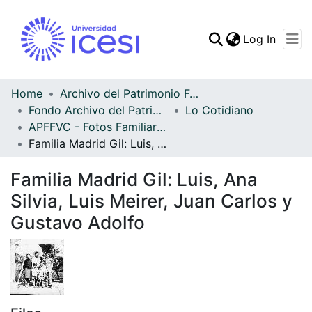
(curren
Log In
Communities & Collec
All of DSpace
Home
Archivo del Patrimonio Fotográfico y Fílmico del Valle del Cauca
Fondo Archivo del Patrimonio Fotográfico y Fílmico del Valle del Cauca
Lo Cotidiano
Statistics
APFFVC - Fotos Familiares - Patrimonial
Familia Madrid Gil: Luis, Ana Silvia, Luis Meirer, Juan Carlos y Gustavo Adolfo
Familia Madrid Gil: Luis, Ana
Silvia, Luis Meirer, Juan Carlos y
Gustavo Adolfo