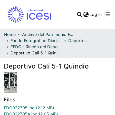
(curren
Log In
Communities & Collec
All of DSpace
Home
Archivo del Patrimonio Fotográfico y Fílmico del Valle del Cauca
Fondo Fotográfico Diario Occidente
Deportes
Statistics
FFDO - Rincón del Deportivo Cali - Patrimonial
Deportivo Cali 5-1 Quindio
Deportivo Cali 5-1 Quindio
Files
FDO022705.jpg
(2.12 MB)
FDO022705A.jpg
(2.05 MB)