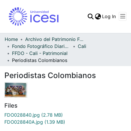
(curren
Log In
Communities & Collec
All of DSpace
Home
Archivo del Patrimonio Fotográfico y Fílmico del Valle del Cauca
Fondo Fotográfico Diario Occidente
Cali
Statistics
FFDO - Cali - Patrimonial
Periodistas Colombianos
Periodistas Colombianos
Files
FDO028840.jpg
(2.78 MB)
FDO028840A.jpg
(1.39 MB)