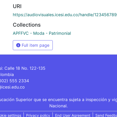
URI
https://audiovisuales.icesi.edu.co/handle/12345678
Collections
APFFVC - Moda - Patrimonial
Full item page
si: Calle 18 No. 122-135
olombia
(602) 555 2334
@icesi.edu.co
ucación Superior que se encuentra sujeta a inspección y vi
Nacional.
okie settings
Privacy policy
End User Agreement
Send Feedb