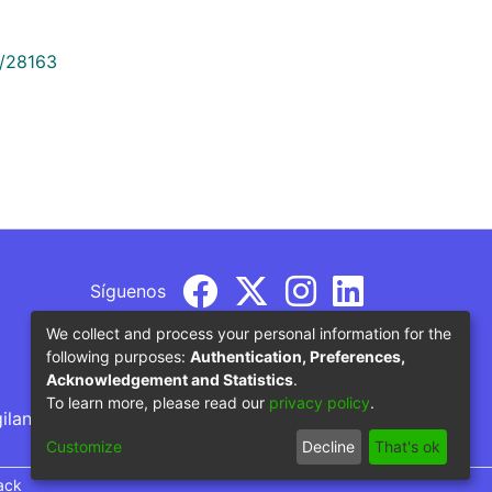
9/28163
Síguenos
We collect and process your personal information for the
following purposes:
Authentication, Preferences,
Acknowledgement and Statistics
.
To learn more, please read our
privacy policy
.
gilancia por parte del Ministerio de Educación
Customize
Decline
That's ok
ack