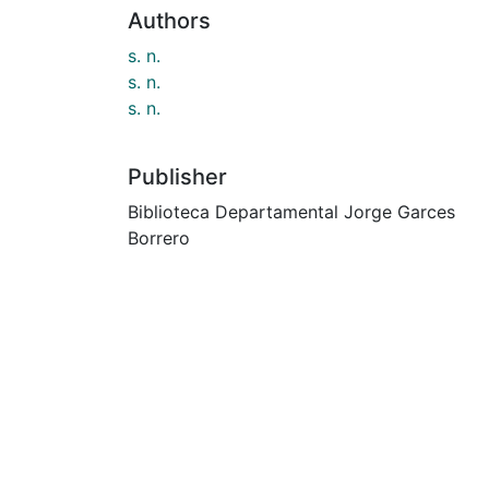
Authors
s. n.
s. n.
s. n.
Publisher
Biblioteca Departamental Jorge Garces
Borrero