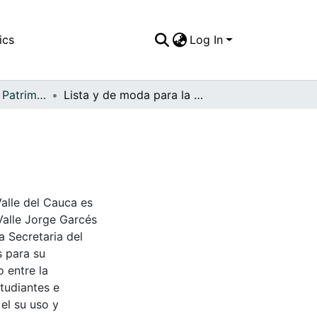
ics
Log In
APFFVC - Moda - Patrimonial
Lista y de moda para la corrida
Valle del Cauca es
Valle Jorge Garcés
a Secretaria del
s para su
 entre la
tudiantes e
 el su uso y