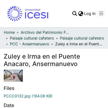
(curren
Log In
Communities & Collec
All of DSpace
Home
Archivo del Patrimonio Fotográfico y Fílmico del Valle del Cauca
Paisaje cultural cafetero
Paisaje cultural cafetero
Statistics
PCC - Ansermanuevo
Zuley e Irma en el Puente Anacaro, Ansermanuevo
Zuley e Irma en el Puente
Anacaro, Ansermanuevo
Files
PCCC0132.jpg
(194.08 KB)
Date