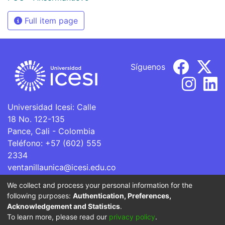
Full item page
Síguenos
Universidad Icesi: Calle
18 No. 122-135
Pance, Cali - Colombia
Teléfono: +57 (602) 555
2334
ventanillaunica@icesi.edu.co
We collect and process your personal information for the
La Universidad Icesi es una Institución de Educación
following purposes:
Authentication, Preferences,
Superior que se encuentra sujeta a inspección y vigilancia
Acknowledgement and Statistics
.
por parte del Ministerio de Educación Nacional.
To learn more, please read our
privacy policy
.