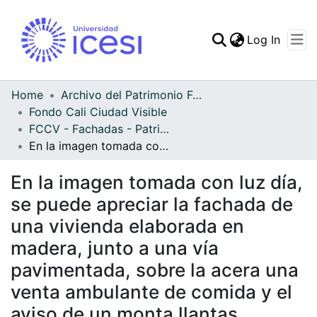
(curren
Log In
Communities & Collec
All of DSpace
Home
Archivo del Patrimonio Fotográfico y Fílmico del Valle del Cauca
Fondo Cali Ciudad Visible
Statistics
FCCV - Fachadas - Patrimonial
En la imagen tomada con luz día, se puede apreciar la fachada de una vivienda elaborada en madera, junto a una vía pavimentada, sobre la acera una venta ambulante de comida y el aviso de un monta llantas
En la imagen tomada con luz día,
se puede apreciar la fachada de
una vivienda elaborada en
madera, junto a una vía
pavimentada, sobre la acera una
venta ambulante de comida y el
aviso de un monta llantas