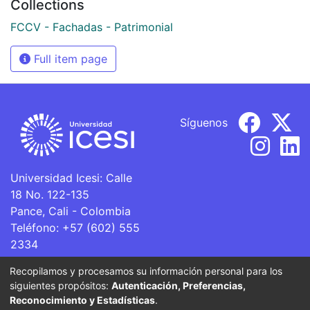
Collections
FCCV - Fachadas - Patrimonial
Full item page
Síguenos
Universidad Icesi: Calle
18 No. 122-135
Pance, Cali - Colombia
Teléfono: +57 (602) 555
2334
ventanillaunica@icesi.edu.co
Recopilamos y procesamos su información personal para los
siguientes propósitos:
Autenticación, Preferencias,
La Universidad Icesi es una Institución de Educación
Reconocimiento y Estadísticas
.