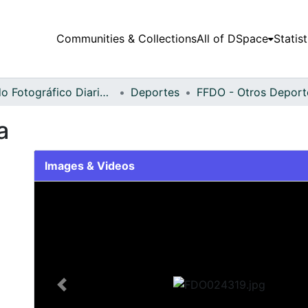
Communities & Collections
All of DSpace
Statist
Fondo Fotográfico Diario Occidente
Deportes
a
Images & Videos
Slide 1 of 2
Previous