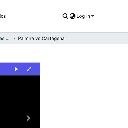
ics
Log In
FFDO - Otros Deportes - Patrimonial
Palmira vs Cartagena
Next