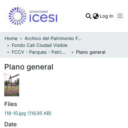
(curren
Log In
Communities & Collec
All of DSpace
Home
Archivo del Patrimonio Fotográfico y Fílmico del Valle del Cauca
Fondo Cali Ciudad Visible
Statistics
FCCV - Parques - Patrimonial
Plano general
Plano general
Files
118-10.jpg
(116.95 KB)
Date