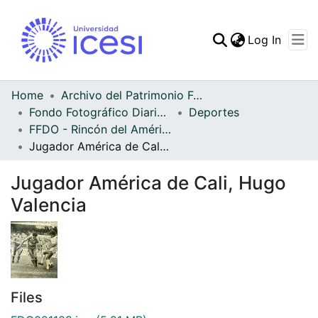
(curren
Log In
Communities & Collec
All of DSpace
Home
Archivo del Patrimonio Fotográfico y Fílmico del Valle del Cauca
Fondo Fotográfico Diario Occidente
Deportes
Statistics
FFDO - Rincón del América - Patrimonial
Jugador América de Cali, Hugo Valencia
Jugador América de Cali, Hugo
Valencia
Files