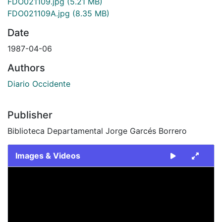
FDO021109.jpg
(5.21 MB)
FDO021109A.jpg
(8.35 MB)
Date
1987-04-06
Authors
Diario Occidente
Publisher
Biblioteca Departamental Jorge Garcés Borrero
Images & Videos
Slide 1 of 2