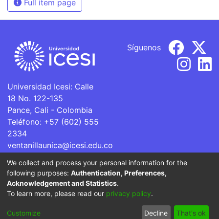
Full item page
Síguenos
Universidad Icesi: Calle
18 No. 122-135
Pance, Cali - Colombia
Teléfono: +57 (602) 555
2334
ventanillaunica@icesi.edu.co
We collect and process your personal information for the
La Universidad Icesi es una Institución de Educación
following purposes:
Authentication, Preferences,
Superior que se encuentra sujeta a inspección y vigilancia
Acknowledgement and Statistics
.
por parte del Ministerio de Educación Nacional.
To learn more, please read our
privacy policy
.
Cookie
Privacy
End User
Send
Customize
Decline
That's ok