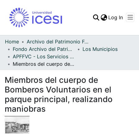
(curren
Log In
Communities & Collec
All of DSpace
Home
Archivo del Patrimonio Fotográfico y Fílmico del Valle del Cauca
Fondo Archivo del Patrimonio Fotográfico y Fílmico del Valle del Cauca
Los Municipios
Statistics
APFFVC - Los Servicios Públicos - Patrimonial
Miembros del cuerpo de Bomberos Voluntarios en el parque principal, realizando maniobras
Miembros del cuerpo de
Bomberos Voluntarios en el
parque principal, realizando
maniobras