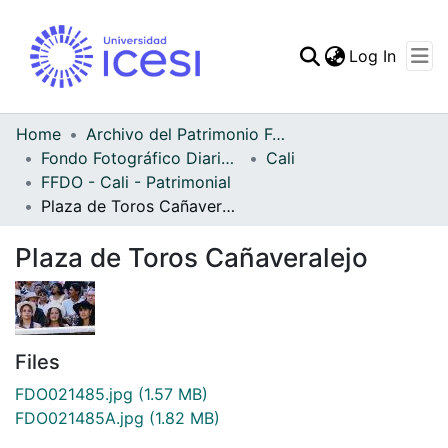
(curren
Log In
Communities & Collec
All of DSpace
Home
Archivo del Patrimonio Fotográfico y Fílmico del Valle del Cauca
Fondo Fotográfico Diario Occidente
Cali
Statistics
FFDO - Cali - Patrimonial
Plaza de Toros Cañaveralejo
Plaza de Toros Cañaveralejo
Files
FDO021485.jpg
(1.57 MB)
FDO021485A.jpg
(1.82 MB)