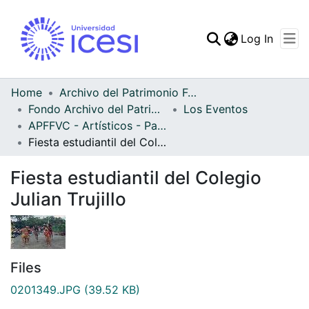
(curren
Log In
Communities & Collec
All of DSpace
Home
Archivo del Patrimonio Fotográfico y Fílmico del Valle del Cauca
Fondo Archivo del Patrimonio Fotográfico y Fílmico del Valle del Cauca
Los Eventos
Statistics
APFFVC - Artísticos - Patrimonial
Fiesta estudiantil del Colegio Julian Trujillo
Fiesta estudiantil del Colegio
Julian Trujillo
Files
0201349.JPG
(39.52 KB)