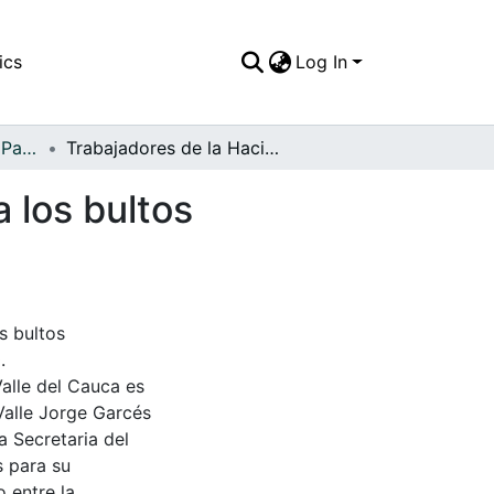
ics
Log In
APFFVC - El Pueblo - Patrimonial
Trabajadores de la Hacienda Arroyohondo junto a los bultos empaquetados de la cosecha de arroz
 los bultos
s bultos
.
Valle del Cauca es
Valle Jorge Garcés
a Secretaria del
s para su
 entre la