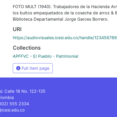
FOTO MULT (1940). Trabajadores de la Hacienda Ar
los bultos empaquetados de la cosecha de arroz &
Biblioteca Departamental Jorge Garces Borrero.
URI
https://audiovisuales.icesi.edu.co/handle/12345678
Collections
APFFVC - El Pueblo - Patrimonial
Full item page
si: Calle 18 No. 122-135
olombia
(602) 555 2334
@icesi.edu.co