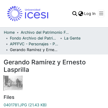
(curren
Log In
Communities & Collec
All of DSpace
Home
Archivo del Patrimonio Fotográfico y Fílmico del Valle del Cauca
Fondo Archivo del Patrimonio Fotográfico y Fílmico del Valle del Cauca
La Gente
Statistics
APFFVC - Personajes - Patrimonial
Gerando Ramírez y Ernesto Lasprilla
Gerando Ramírez y Ernesto
Lasprilla
Files
0401781.JPG
(21.43 KB)