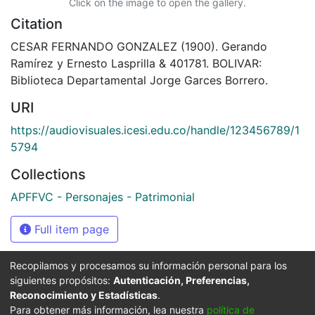
Click on the image to open the gallery.
Citation
CESAR FERNANDO GONZALEZ (1900). Gerando
Ramírez y Ernesto Lasprilla & 401781. BOLIVAR:
Biblioteca Departamental Jorge Garces Borrero.
URI
https://audiovisuales.icesi.edu.co/handle/123456789/1
5794
Collections
APFFVC - Personajes - Patrimonial
Full item page
Recopilamos y procesamos su información personal para los
siguientes propósitos:
Autenticación, Preferencias,
Síguenos
Reconocimiento y Estadísticas
.
Para obtener más información, lea nuestra
política de