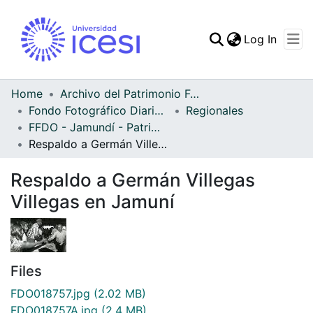
(curren
Log In
Communities & Collec
All of DSpace
Home
Archivo del Patrimonio Fotográfico y Fílmico del Valle del Cauca
Fondo Fotográfico Diario Occidente
Regionales
Statistics
FFDO - Jamundí - Patrimonial
Respaldo a Germán Villegas Villegas en Jamuní
Respaldo a Germán Villegas
Villegas en Jamuní
Files
FDO018757.jpg
(2.02 MB)
FDO018757A.jpg
(2.4 MB)