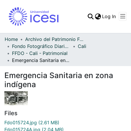
(curren
Log In
Communities & Collec
All of DSpace
Home
Archivo del Patrimonio Fotográfico y Fílmico del Valle del Cauca
Fondo Fotográfico Diario Occidente
Cali
Statistics
FFDO - Cali - Patrimonial
Emergencia Sanitaria en zona indígena
Emergencia Sanitaria en zona
indígena
Files
Fdo015724.jpg
(2.61 MB)
Fdo015724A.jpg
(2.04 MB)