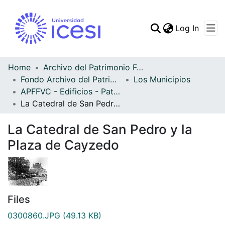
(curren
Log In
Communities & Collec
All of DSpace
Home
Archivo del Patrimonio Fotográfico y Fílmico del Valle del Cauca
Fondo Archivo del Patrimonio Fotográfico y Fílmico del Valle del Cauca
Los Municipios
Statistics
APFFVC - Edificios - Patrimonial
La Catedral de San Pedro y la Plaza de Cayzedo
La Catedral de San Pedro y la
Plaza de Cayzedo
Files
0300860.JPG
(49.13 KB)