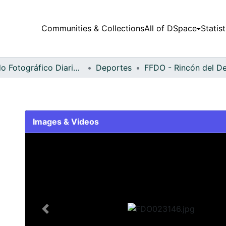
Communities & Collections
All of DSpace
Statist
Fondo Fotográfico Diario Occidente
Deportes
Images & Videos
Slide 1 of 2
Previous