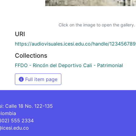
Click on the image to open the gallery.
URI
https://audiovisuales.icesi.edu.co/handle/12345678
Collections
FFDO - Rincón del Deportivo Cali - Patrimonial
Full item page
si: Calle 18 No. 122-135
olombia
(602) 555 2334
@icesi.edu.co