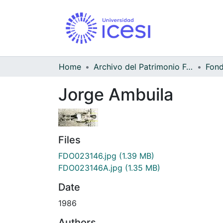
Home
Archivo del Patrimonio Fotográfico y Fílmico del Valle del Cauca
Jorge Ambuila
Files
FDO023146.jpg
(1.39 MB)
FDO023146A.jpg
(1.35 MB)
Date
1986
Authors