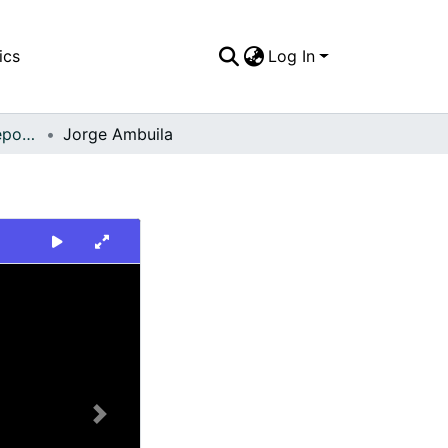
ics
Log In
FFDO - Rincón del Deportivo Cali - Patrimonial
Jorge Ambuila
Next