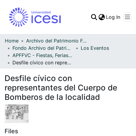
(curren
Log In
Communities & Collec
All of DSpace
Home
Archivo del Patrimonio Fotográfico y Fílmico del Valle del Cauca
Fondo Archivo del Patrimonio Fotográfico y Fílmico del Valle del Cauca
Los Eventos
Statistics
APFFVC - Fiestas, Ferias y Carnavales - Patrimonial
Desfile cívico con representantes del Cuerpo de Bomberos de la localidad
Desfile cívico con
representantes del Cuerpo de
Bomberos de la localidad
Files