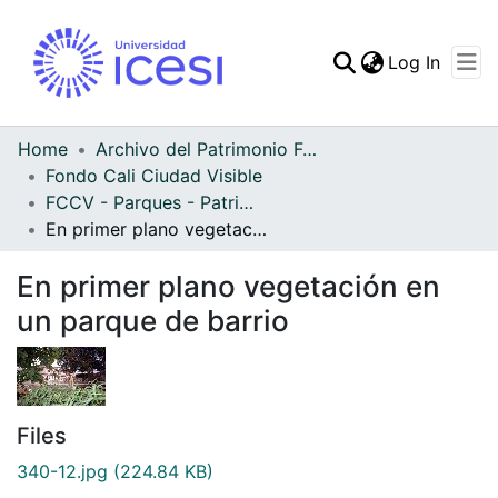
(curren
Log In
Communities & Collec
All of DSpace
Home
Archivo del Patrimonio Fotográfico y Fílmico del Valle del Cauca
Fondo Cali Ciudad Visible
Statistics
FCCV - Parques - Patrimonial
En primer plano vegetación en un parque de barrio
En primer plano vegetación en
un parque de barrio
Files
340-12.jpg
(224.84 KB)