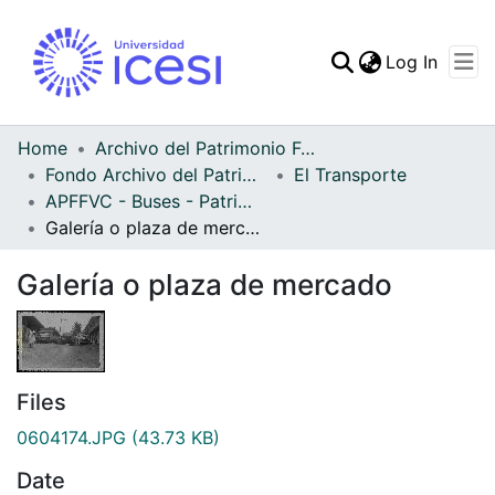
(curren
Log In
Communities & Collec
All of DSpace
Home
Archivo del Patrimonio Fotográfico y Fílmico del Valle del Cauca
Fondo Archivo del Patrimonio Fotográfico y Fílmico del Valle del Cauca
El Transporte
Statistics
APFFVC - Buses - Patrimonial
Galería o plaza de mercado
Galería o plaza de mercado
Files
0604174.JPG
(43.73 KB)
Date