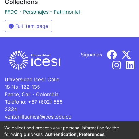
Collections
FFDO - Personajes - Patrimonial
Full item page
Síguenos
Universidad Icesi: Calle
18 No. 122-135
Pance, Cali - Colombia
Teléfono: +57 (602) 555
2334
ventanillaunica@icesi.edu.co
We collect and process your personal information for the
La Universidad Icesi es una Institución de Educación
following purposes:
Authentication, Preferences,