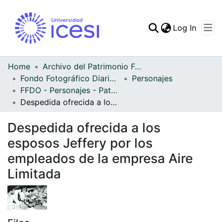
(curren
Log In
Communities & Collec
All of DSpace
Home
Archivo del Patrimonio Fotográfico y Fílmico del Valle del Cauca
Fondo Fotográfico Diario Occidente
Personajes
Statistics
FFDO - Personajes - Patrimonial
Despedida ofrecida a los esposos Jeffery por los empleados de la empresa Aire Limitada
Despedida ofrecida a los
esposos Jeffery por los
empleados de la empresa Aire
Limitada