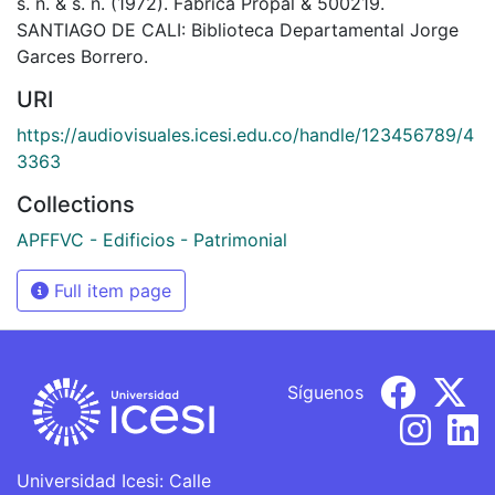
s. n. & s. n. (1972). Fábrica Propal & 500219.
SANTIAGO DE CALI: Biblioteca Departamental Jorge
Garces Borrero.
URI
https://audiovisuales.icesi.edu.co/handle/123456789/4
3363
Collections
APFFVC - Edificios - Patrimonial
Full item page
Síguenos
Universidad Icesi: Calle