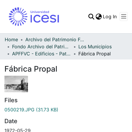
(curren
Log In
Communities & Collec
All of DSpace
Home
Archivo del Patrimonio Fotográfico y Fílmico del Valle del Cauca
Fondo Archivo del Patrimonio Fotográfico y Fílmico del Valle del Cauca
Los Municipios
Statistics
APFFVC - Edificios - Patrimonial
Fábrica Propal
Fábrica Propal
Files
0500219.JPG
(31.73 KB)
Date
1972-05-29