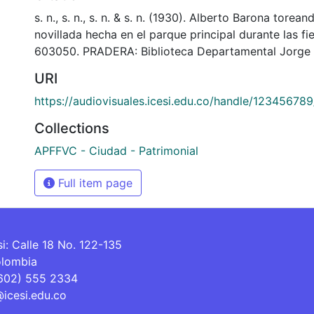
s. n., s. n., s. n. & s. n. (1930). Alberto Barona torea
novillada hecha en el parque principal durante las fi
603050. PRADERA: Biblioteca Departamental Jorge 
URI
https://audiovisuales.icesi.edu.co/handle/12345678
Collections
APFFVC - Ciudad - Patrimonial
Full item page
si: Calle 18 No. 122-135
olombia
(602) 555 2334
@icesi.edu.co