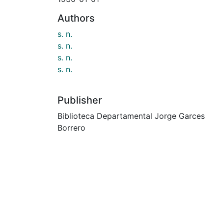
Authors
s. n.
s. n.
s. n.
s. n.
Publisher
Biblioteca Departamental Jorge Garces
Borrero