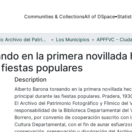
Communities & Collections
All of DSpace
Statist
Fondo Archivo del Patrimonio Fotográfico y Fílmico del Valle del Cauca
Los Municipios
ndo en la primera novillada
 fiestas populares
Description
Alberto Barona toreando en la primera novillada hec
principal durante las fiestas populares. Pradera, 193
El Archivo del Patrimonio Fotográfico y Fílmico del 
responsabilidad de la Biblioteca Departamental del 
Borrero, por convenio de cooperación suscrito con l
Cultura Departamental, con el fin de aunar esfuerzo
conservación, preservación y divulgación del Archivo