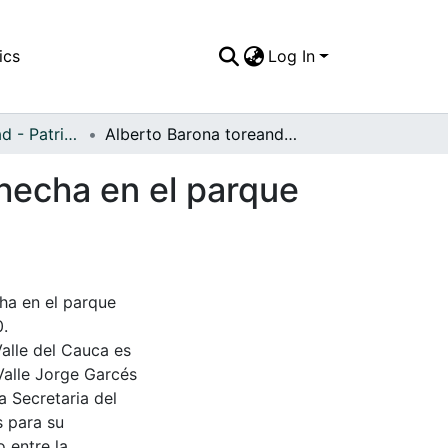
ics
Log In
APFFVC - Ciudad - Patrimonial
Alberto Barona toreando en la primera novillada hecha en el parque principal durante las fiestas populares
 hecha en el parque
ha en el parque
0.
Valle del Cauca es
Valle Jorge Garcés
a Secretaria del
s para su
 entre la