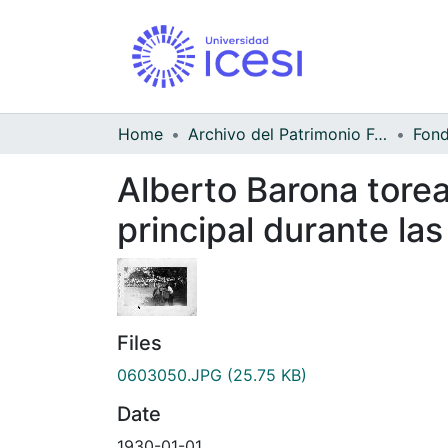
Home
Archivo del Patrimonio Fotográfico y Fílmico del Valle del Cauca
Alberto Barona torea
principal durante las
Files
0603050.JPG
(25.75 KB)
Date
1930-01-01