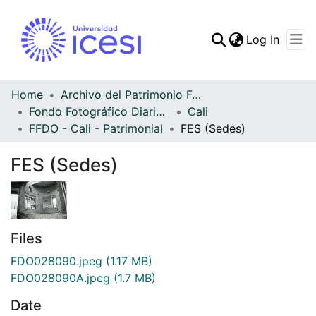
(curren
Log In
Communities & Collec
All of DSpace
Home
Archivo del Patrimonio Fotográfico y Fílmico del Valle del Cauca
Fondo Fotográfico Diario Occidente
Cali
Statistics
FFDO - Cali - Patrimonial
FES (Sedes)
FES (Sedes)
Files
FDO028090.jpeg
(1.17 MB)
FDO028090A.jpeg
(1.7 MB)
Date