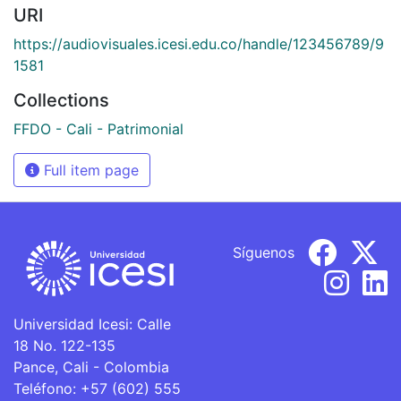
URI
https://audiovisuales.icesi.edu.co/handle/123456789/9
1581
Collections
FFDO - Cali - Patrimonial
Full item page
Síguenos
Universidad Icesi: Calle
18 No. 122-135
Pance, Cali - Colombia
Teléfono: +57 (602) 555