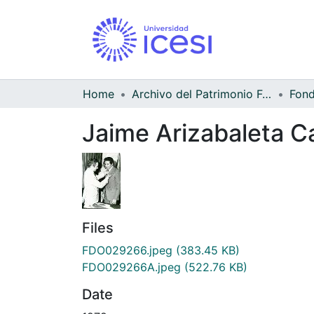
Home
Archivo del Patrimonio Fotográfico y Fílmico del Valle del Cauca
Jaime Arizabaleta Ca
Files
FDO029266.jpeg
(383.45 KB)
FDO029266A.jpeg
(522.76 KB)
Date