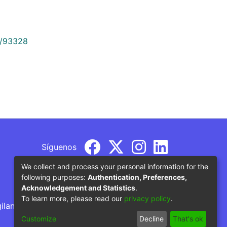
9/93328
Síguenos
We collect and process your personal information for the
following purposes:
Authentication, Preferences,
Acknowledgement and Statistics
.
To learn more, please read our
privacy policy
.
gilancia por parte del Ministerio de Educación
Customize
Decline
That's ok