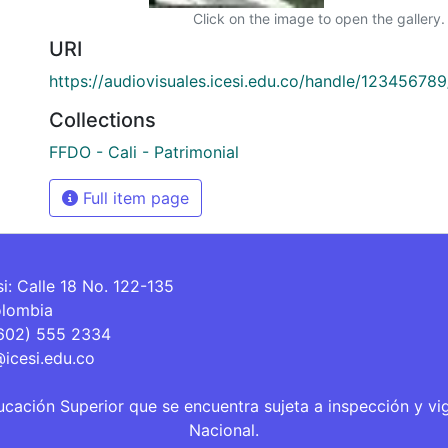
Click on the image to open the gallery.
URI
https://audiovisuales.icesi.edu.co/handle/12345678
Collections
FFDO - Cali - Patrimonial
Full item page
si: Calle 18 No. 122-135
olombia
(602) 555 2334
@icesi.edu.co
ucación Superior que se encuentra sujeta a inspección y vi
Nacional.