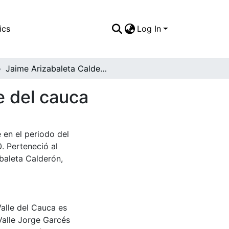
ics
Log In
Jaime Arizabaleta Calderón, gobernador del valle del cauca
e del cauca
 en el periodo del
. Perteneció al
baleta Calderón,
Valle del Cauca es
Valle Jorge Garcés