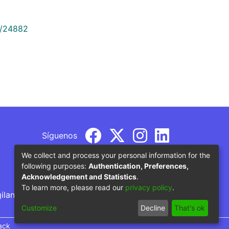
9/24882
Síguenos
We collect and process your personal information for the
following purposes:
Authentication, Preferences,
Acknowledgement and Statistics
.
To learn more, please read our
privacy policy
.
gilancia por parte del Ministerio de Educación
Customize
Decline
That's ok
ack