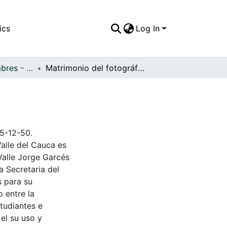
ics
Log In
APFFVC - Costumbres - Patrimonial
Matrimonio del fotográfo Arthur Weinberg
25-12-50.
Valle del Cauca es
Valle Jorge Garcés
a Secretaria del
s para su
 entre la
tudiantes e
 el su uso y