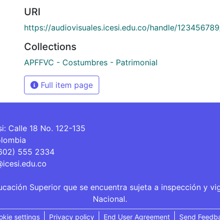
URI
https://audiovisuales.icesi.edu.co/handle/12345678
Collections
APFFVC - Costumbres - Patrimonial
Full item page
si: Calle 18 No. 122-135
olombia
(602) 555 2334
@icesi.edu.co
ucación Superior que se encuentra sujeta a inspección y vi
Nacional.
okie settings
Privacy policy
End User Agreement
Send Feedb