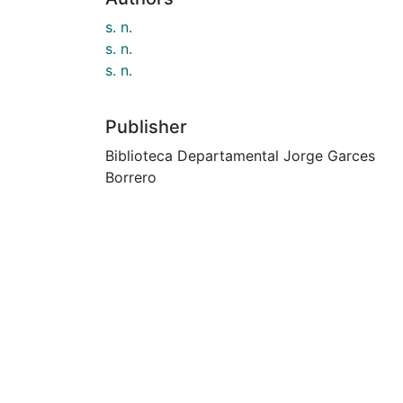
s. n.
s. n.
s. n.
Publisher
Biblioteca Departamental Jorge Garces
Borrero