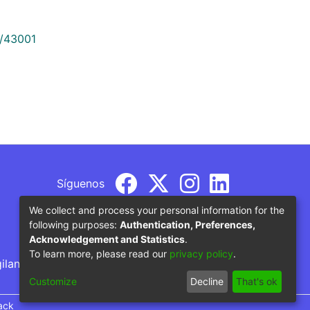
9/43001
Síguenos
We collect and process your personal information for the
following purposes:
Authentication, Preferences,
Acknowledgement and Statistics
.
To learn more, please read our
privacy policy
.
gilancia por parte del Ministerio de Educación
Customize
Decline
That's ok
ack