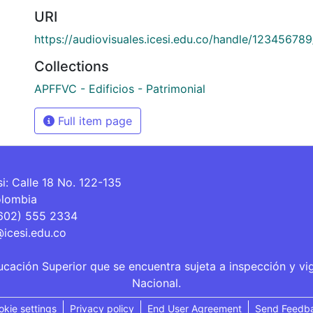
URI
https://audiovisuales.icesi.edu.co/handle/12345678
Collections
APFFVC - Edificios - Patrimonial
Full item page
si: Calle 18 No. 122-135
olombia
(602) 555 2334
@icesi.edu.co
ucación Superior que se encuentra sujeta a inspección y vi
Nacional.
okie settings
Privacy policy
End User Agreement
Send Feedb