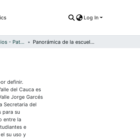
ics
Log In
APFFVC - Edificios - Patrimonial
Panorámica de la escuela de artes
r definir.
Valle del Cauca es
Valle Jorge Garcés
a Secretaria del
s para su
 entre la
tudiantes e
 el su uso y