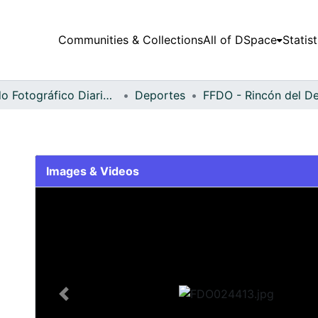
Communities & Collections
All of DSpace
Statist
Fondo Fotográfico Diario Occidente
Deportes
Images & Videos
Slide 1 of 2
Previous