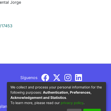
ental Jorge
9/17453
Síguenos
We collect and process your personal information for the
following purposes:
Authentication, Preferences,
Acknowledgement and Statistics
.
To learn more, please read our
privacy policy
.
gilancia por parte del Ministerio de Educación