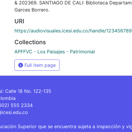
& 202369. SANTIAGO DE CALI: Biblioteca Departam
Garces Borrero.
URI
https://audiovisuales.icesi.edu.co/handle/12345678
Collections
APFFVC - Los Paisajes - Patrimonial
Full item page
si: Calle 18 No. 122-135
olombia
(602) 555 2334
@icesi.edu.co
ucación Superior que se encuentra sujeta a inspección y vi