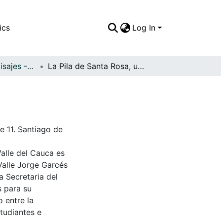
ics
Log In
APFFVC - Los Paisajes - Patrimonial
La Pila de Santa Rosa, ubicada en la Cra
e 11. Santiago de
Valle del Cauca es
Valle Jorge Garcés
a Secretaria del
s para su
 entre la
tudiantes e