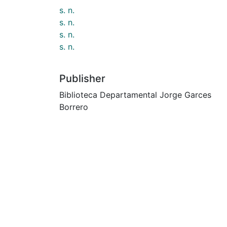
s. n.
s. n.
s. n.
s. n.
Publisher
Biblioteca Departamental Jorge Garces
Borrero