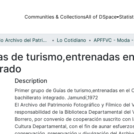
Communities & Collections
All of DSpace
Statist
Fondo Archivo del Patrimonio Fotográfico y Fílmico del Valle del Cauca
Lo Cotidiano
as de turismo,entrenadas en 
grado
Description
Primer grupo de Guías de turismo,entrenadas en el 
bachillerato integrado. Jamundí,1972
El Archivo del Patrimonio Fotográfico y Fílmico del 
responsabilidad de la Biblioteca Departamental del 
Borrero, por convenio de cooperación suscrito con l
Cultura Departamental, con el fin de aunar esfuerzo
conservación, preservación y divulgación del Archivo