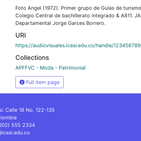
Foto Angel (1972). Primer grupo de Guías de turismo
Colegio Central de bachillerato integrado & A811. J
Departamental Jorge Garces Borrero.
URI
https://audiovisuales.icesi.edu.co/handle/12345678
Collections
APFFVC - Moda - Patrimonial
Full item page
si: Calle 18 No. 122-135
olombia
(602) 555 2334
@icesi.edu.co