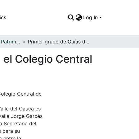
ics
Log In
APFFVC - Moda - Patrimonial
Primer grupo de Guías de turismo,entrenadas en el Colegio Central de bachillerato integrado
el Colegio Central
Colegio Central de
Valle del Cauca es
Valle Jorge Garcés
a Secretaria del
s para su
 entre la