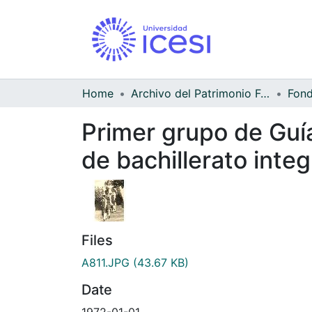
Home
Archivo del Patrimonio Fotográfico y Fílmico del Valle del Cauca
Primer grupo de Guí
de bachillerato inte
Files
A811.JPG
(43.67 KB)
Date
1972-01-01