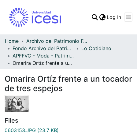
(curren
Log In
Communities & Collec
All of DSpace
Home
Archivo del Patrimonio Fotográfico y Fílmico del Valle del Cauca
Fondo Archivo del Patrimonio Fotográfico y Fílmico del Valle del Cauca
Lo Cotidiano
Statistics
APFFVC - Moda - Patrimonial
Omarira Ortíz frente a un tocador de tres espejos
Omarira Ortíz frente a un tocador
de tres espejos
Files
0603153.JPG
(23.7 KB)