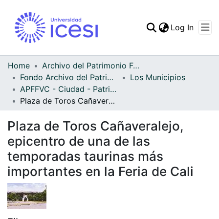
(curren
Log In
Communities & Collec
All of DSpace
Home
Archivo del Patrimonio Fotográfico y Fílmico del Valle del Cauca
Fondo Archivo del Patrimonio Fotográfico y Fílmico del Valle del Cauca
Los Municipios
Statistics
APFFVC - Ciudad - Patrimonial
Plaza de Toros Cañaveralejo, epicentro de una de las temporadas taurinas más importantes en la Feria de Cali
Plaza de Toros Cañaveralejo,
epicentro de una de las
temporadas taurinas más
importantes en la Feria de Cali